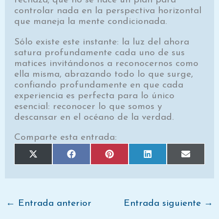
rechaza; que no se hace un plan para
controlar nada en la perspectiva horizontal
que maneja la mente condicionada.
Sólo existe este instante: la luz del ahora
satura profundamente cada uno de sus
matices invitándonos a reconocernos como
ella misma, abrazando todo lo que surge,
confiando profundamente en que cada
experiencia es perfecta para lo único
esencial: reconocer lo que somos y
descansar en el océano de la verdad.
Comparte esta entrada:
Compartir
Compartir
Compartir
Compartir
Comparti
X
F
P
L
E
en
en
en
en
en
(
a
i
i
m
T
c
n
n
a
w
e
t
k
i
i
b
e
e
l
t
o
r
d
t
o
e
I
e
k
s
n
←
Entrada anterior
Entrada siguiente
→
r
t
)