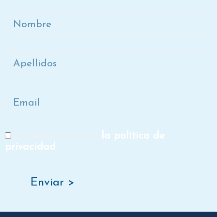
Nombre
Apellidos
Email
He leído y acepto
la política de
RGPD
privacidad
Enviar >