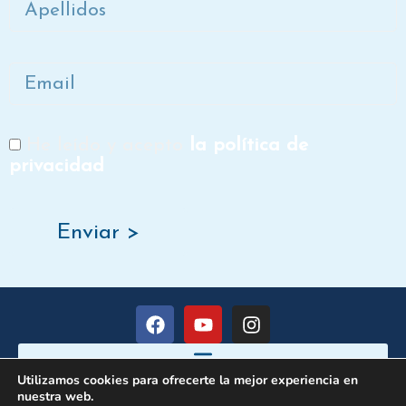
Email
He leído y acepto
la política de
RGPD
privacidad
Enviar >
F
Y
I
a
o
n
c
u
s
e
t
t
Utilizamos cookies para ofrecerte la mejor experiencia en
b
u
a
nuestra web.