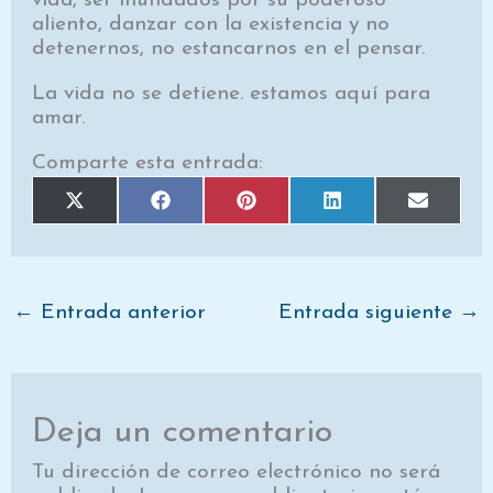
vida, ser inundados por su poderoso
aliento, danzar con la existencia y no
detenernos, no estancarnos en el pensar.
La vida no se detiene. estamos aquí para
amar.
Comparte esta entrada:
Compartir
Compartir
Compartir
Compartir
Comparti
X
F
P
L
E
en
en
en
en
en
(
a
i
i
m
T
c
n
n
a
w
e
t
k
i
i
b
e
e
l
t
o
r
d
t
o
e
I
e
k
s
n
←
Entrada anterior
Entrada siguiente
→
r
t
)
Deja un comentario
Tu dirección de correo electrónico no será