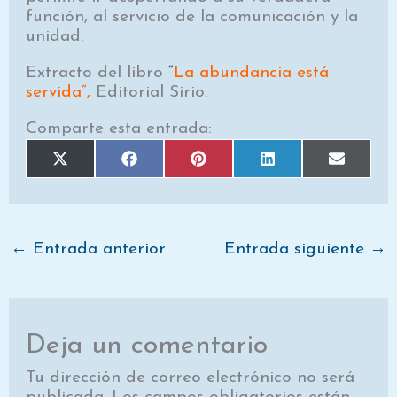
función, al servicio de la comunicación y la
unidad.
Extracto del libro
“
La abundancia está
servida”,
Editorial Sirio.
Comparte esta entrada:
Compartir
Compartir
Compartir
Compartir
Comparti
X
F
P
L
E
en
en
en
en
en
(
a
i
i
m
T
c
n
n
a
w
e
t
k
i
i
b
e
e
l
t
o
r
d
t
o
e
I
e
k
s
n
←
Entrada anterior
Entrada siguiente
→
r
t
)
Deja un comentario
Tu dirección de correo electrónico no será