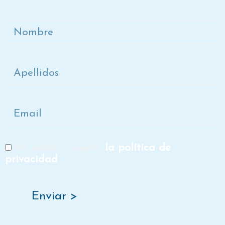
Dora
Nombre
Apellidos
Email
He leído y acepto
la política de
RGPD
privacidad
Enviar >