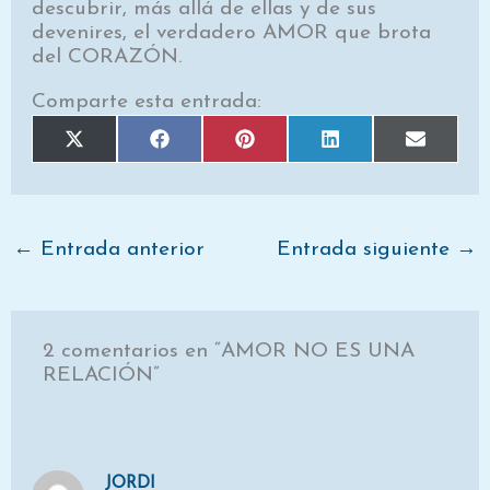
descubrir, más allá de ellas y de sus
devenires, el verdadero AMOR que brota
del CORAZÓN.
Comparte esta entrada:
Compartir
Compartir
Compartir
Compartir
Comparti
X
F
P
L
E
en
en
en
en
en
(
a
i
i
m
T
c
n
n
a
w
e
t
k
i
i
b
e
e
l
t
o
r
d
t
o
e
I
e
k
s
n
←
Entrada anterior
Entrada siguiente
→
r
t
)
2 comentarios en “AMOR NO ES UNA
RELACIÓN”
JORDI