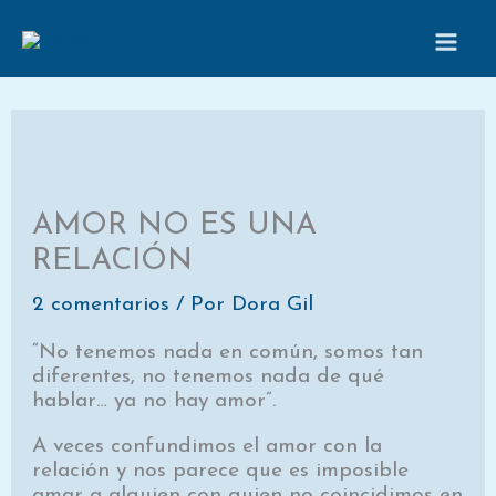
Ir
al
contenido
AMOR NO ES UNA
RELACIÓN
2 comentarios
/ Por
Dora Gil
“No tenemos nada en común, somos tan
diferentes, no tenemos nada de qué
hablar… ya no hay amor”.
A veces confundimos el amor con la
relación y nos parece que es imposible
amar a alguien con quien no coincidimos en