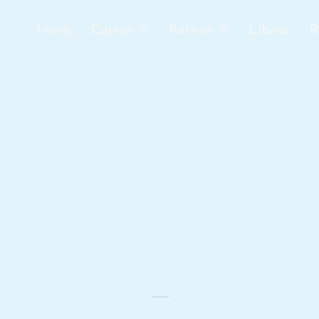
Inicio
Cursos
Retiros
Libros
R
LIBROS
LA ABUNDANCIA ESTÁ SERVIDA