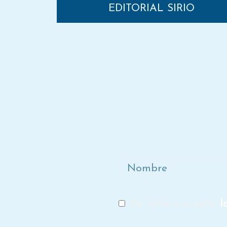
EDITORIAL SIRIO
Ún
Nombre
He leído y acepto
l
RGPD