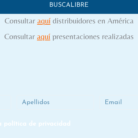
BUSCALIBRE
Consultar
aquí
distribuidores en América
Consultar
aqu
í
presentaciones realizadas
ete a la lista de correo de D
Apellidos
Email
a política de privacidad