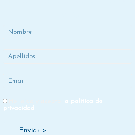
Dora
Nombre
Apellidos
Email
He leído y acepto
la política de
RGPD
privacidad
Enviar >