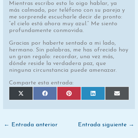
Mientras escribo esto lo oigo hablar, ya
más calmado, por teléfono con su pareja y
me sorprende escucharle decir de pronto:
“el cielo está ahora muy azul.” Me siento
profundamente conmovida.
Gracias por haberte sentado a mi lado,
hermano. Sin palabras, me has ofrecido hoy
un gran regalo: recordar, una vez más,
dónde reside la verdadera paz, que
ninguna circunstancia puede amenazar.
Comparte esta entrada:
Compartir
Compartir
Compartir
Compartir
Comparti
X
F
P
L
E
en
en
en
en
en
(
a
i
i
m
T
c
n
n
a
w
e
t
k
i
i
b
e
e
l
t
o
r
d
t
o
e
I
e
k
s
n
←
Entrada anterior
Entrada siguiente
→
r
t
)