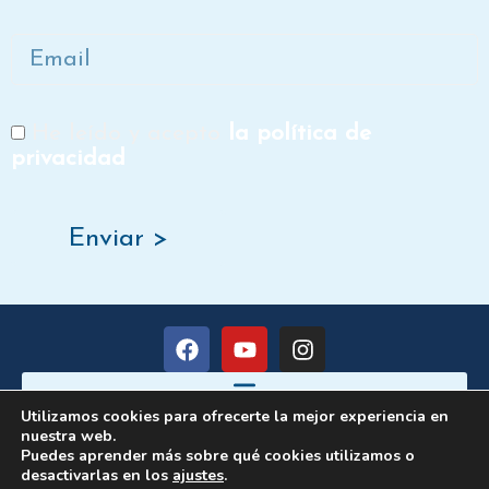
Email
He leído y acepto
la política de
RGPD
privacidad
Enviar >
F
Y
I
a
o
n
c
u
s
e
t
t
Utilizamos cookies para ofrecerte la mejor experiencia en
b
u
a
nuestra web.
o
b
g
Copyright ©️2025 – Dora Gil
Puedes aprender más sobre qué cookies utilizamos o
o
e
r
desactivarlas en los
ajustes
.
Diseño de Escuelas Online
con ♥ por Hormigas en la