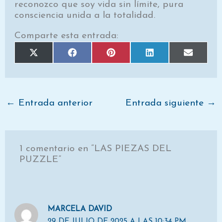
reconozco que soy vida sin límite, pura
consciencia unida a la totalidad.
Comparte esta entrada:
Compartir
Compartir
Compartir
Compartir
Comparti
X
F
P
L
E
en
en
en
en
en
(
a
i
i
m
T
c
n
n
a
w
e
t
k
i
i
b
e
e
l
t
o
r
d
t
o
e
I
e
k
s
n
←
Entrada anterior
Entrada siguiente
→
r
t
)
1 comentario en “LAS PIEZAS DEL
PUZZLE”
MARCELA DAVID
29 DE JULIO DE 2025 A LAS 10:34 PM