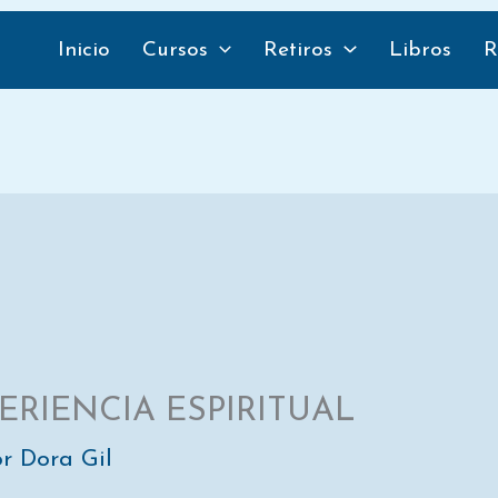
Compartir
Compartir
Compar
en
en
en
Inicio
Cursos
Retiros
Libros
R
ERIENCIA ESPIRITUAL
or
Dora Gil