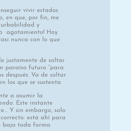
seguir vivir estados
, en que, por fin, me
turbabilidad y
nto agotamiento! Hoy
casi nunca con lo que
Va justamente de soltar
n paraíso futuro “para
os después. Va de soltar
n los que se sustenta.
nte a asumir la
endo. Este instante
nte… Y sin embargo, solo
 correcto: está ahí para
o bajo toda forma.