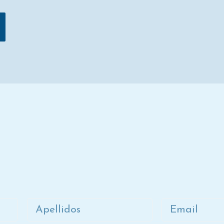
ete a la lista de correo de D
Apellidos
Email