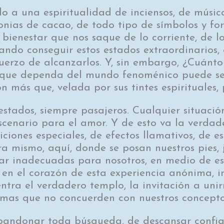
 a una espiritualidad de inciensos, de músic
nias de cacao, de todo tipo de símbolos y f
 bienestar que nos saque de lo corriente, de 
tando conseguir estos estados extraordinarios
uerzo de alcanzarlos. Y, sin embargo, ¿Cuánt
 que dependa del mundo fenoménico puede ser
n más que, velada por sus tintes espirituales,
estados, siempre pasajeros. Cualquier situaci
scenario para el amor. Y de esto va la verdad
ciones especiales, de efectos llamativos, de es
a mismo, aquí, donde se posan nuestros pies, 
ar inadecuadas para nosotros, en medio de e
, en el corazón de esta experiencia anónima, i
ntra el verdadero templo, la invitación a uni
mas que no concuerden con nuestros conceptos
andonar toda búsqueda, de descansar confia