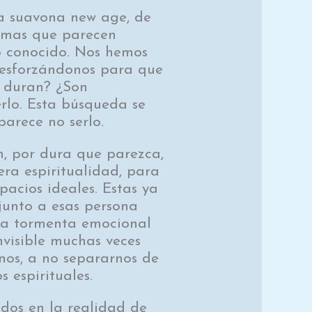
a suavona new age, de
ormas que parecen
lo conocido. Nos hemos
, esforzándonos para que
o duran? ¿Son
lo. Esta búsqueda se
 parece no serlo.
ón, por dura que parezca,
era espiritualidad, para
pacios ideales. Estas ya
junto a esas persona
sa tormenta emocional
nvisible muchas veces
rnos, a no separarnos de
 espirituales.
dos en la realidad de