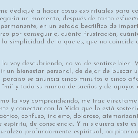
 dediqué a hacer cosas espirituales para con
llegaría un momento, después de tanto esfuerzo
a permanente, en un estado beatífico de imper
uerzo por conseguirlo, cuánta frustración, cuá
la simplicidad de lo que es, que no coincide 
 la voy descubriendo, no va de sentirse bien. 
ir un bienestar personal, de dejar de buscar u
e paraíso se anuncia cinco minutos o cinco añ
e “mí” y todo su mundo de sueños y de apoyos e
como la voy comprendiendo, me trae directame
nte y conectar con la Vida que lo está sosteni
aótico, confuso, incierto, doloroso, atemoriza
spíritu, de consciencia. Y ni siquiera esto es
turaleza profundamente espiritual, palpitand