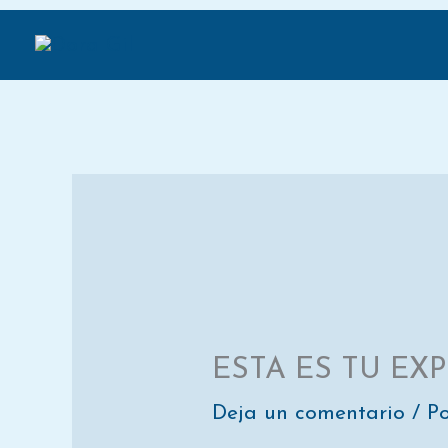
Compartir
Ir
en
al
contenido
ESTA ES TU EXP
Deja un comentario
/ P