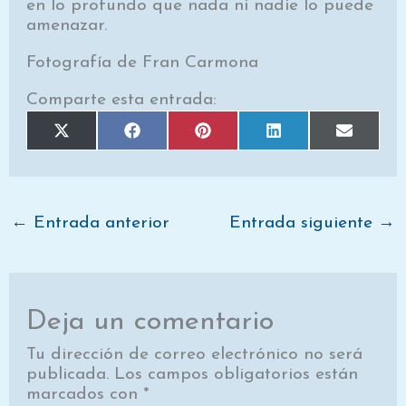
en lo profundo que nada ni nadie lo puede
amenazar.
Fotografía de Fran Carmona
Comparte esta entrada:
Compartir
Compartir
Compartir
Compartir
Comparti
X
F
P
L
E
en
en
en
en
en
(
a
i
i
m
T
c
n
n
a
w
e
t
k
i
i
b
e
e
l
t
o
r
d
t
o
e
I
e
k
s
n
←
Entrada anterior
Entrada siguiente
→
r
t
)
Deja un comentario
Tu dirección de correo electrónico no será
publicada.
Los campos obligatorios están
marcados con
*