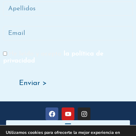
Apellidos
Email
He leído y acepto
la política de
RGPD
privacidad
Enviar >
F
Y
I
a
o
n
c
u
s
e
t
t
Utilizamos cookies para ofrecerte la mejor experiencia en
b
u
a