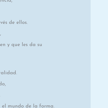
encia,
és de ellos.
,
en y que les da su
talidad.
do,
.
n el mundo de la forma.