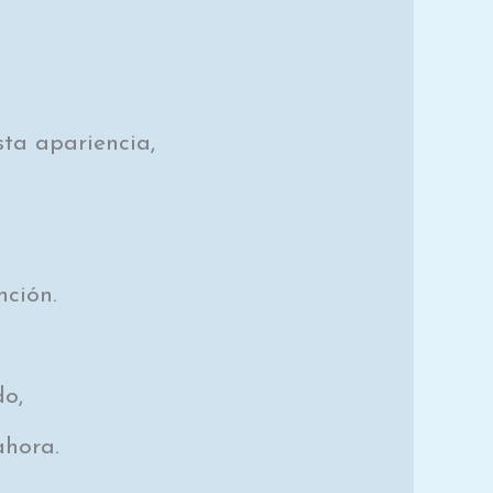
ta apariencia,
nción.
do,
ahora.