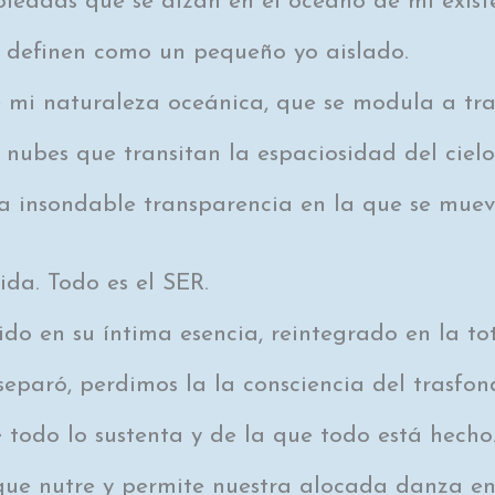
oleadas que se alzan en el océano de mi exist
 definen como un pequeño yo aislado.
e mi naturaleza oceánica, que se modula a trav
nubes que transitan la espaciosidad del cielo
a insondable transparencia en la que se muev
ida. Todo es el SER.
do en su íntima esencia, reintegrado en la to
paró, perdimos la la consciencia del trasfon
 todo lo sustenta y de la que todo está hecho
 que nutre y permite nuestra alocada danza e