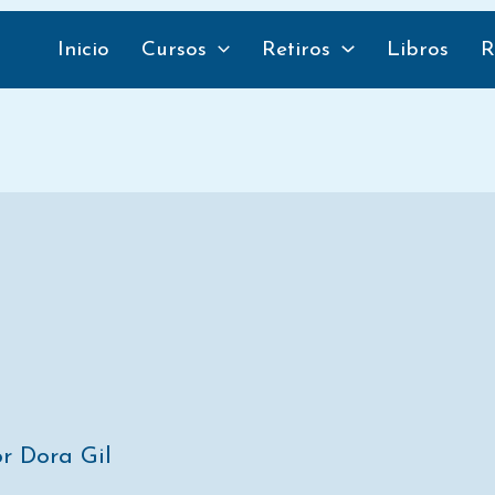
Compartir
Compartir
Compar
en
en
en
Inicio
Cursos
Retiros
Libros
R
or
Dora Gil