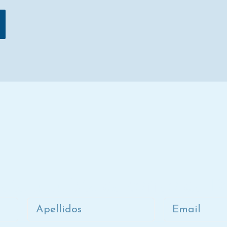
ete a la lista de correo de D
Apellidos
Email