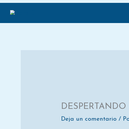
Compartir
Ir
en
al
contenido
DESPERTANDO
Deja un comentario
/ P