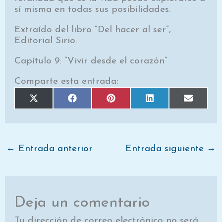
sí misma en todas sus posibilidades.
Extraído del libro “Del hacer al ser”,
Editorial Sirio.
Capítulo 9: “Vivir desde el corazón”
Comparte esta entrada:
Compartir
Compartir
Compartir
Compartir
Comparti
X
F
P
L
E
en
en
en
en
en
(
a
i
i
m
T
c
n
n
a
w
e
t
k
i
i
b
e
e
l
t
o
r
d
t
o
e
I
e
k
s
n
←
Entrada anterior
Entrada siguiente
→
r
t
)
Deja un comentario
Tu dirección de correo electrónico no será