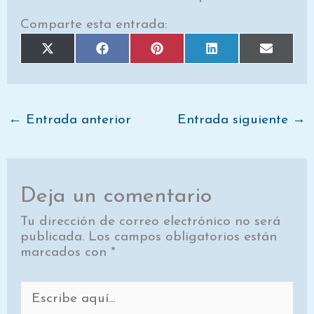
Comparte esta entrada:
Compartir
Compartir
Compartir
Compartir
Comparti
X
F
P
L
E
en
en
en
en
en
(
a
i
i
m
T
c
n
n
a
w
e
t
k
i
i
b
e
e
l
t
o
r
d
t
o
e
I
e
k
s
n
←
Entrada anterior
Entrada siguiente
→
r
t
)
Deja un comentario
Tu dirección de correo electrónico no será
publicada.
Los campos obligatorios están
marcados con
*
Escribe
aquí...