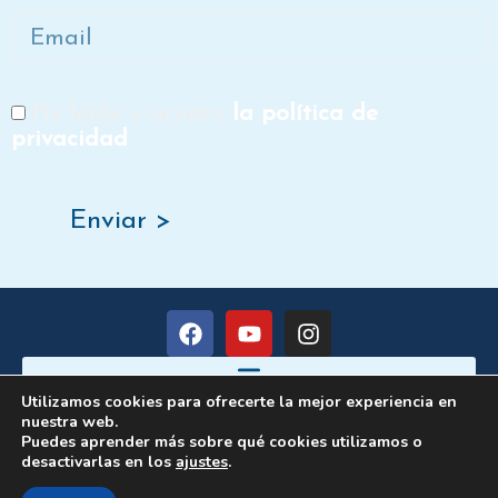
Email
He leído y acepto
la política de
RGPD
privacidad
Enviar >
F
Y
I
a
o
n
c
u
s
e
t
t
Utilizamos cookies para ofrecerte la mejor experiencia en
b
u
a
nuestra web.
o
b
g
Copyright ©️2025 – Dora Gil
Puedes aprender más sobre qué cookies utilizamos o
o
e
r
desactivarlas en los
ajustes
.
Diseño de Escuelas Online
con ♥ por Hormigas en la
k
a
Nube