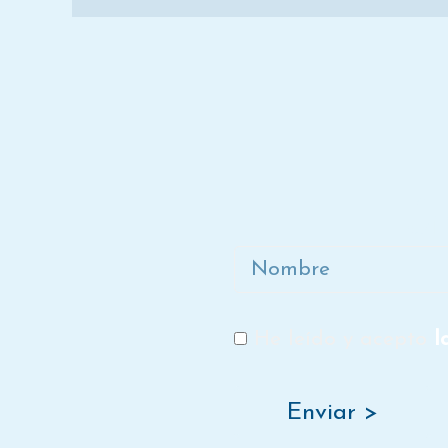
Ún
Nombre
He leído y acepto
l
RGPD
Enviar >