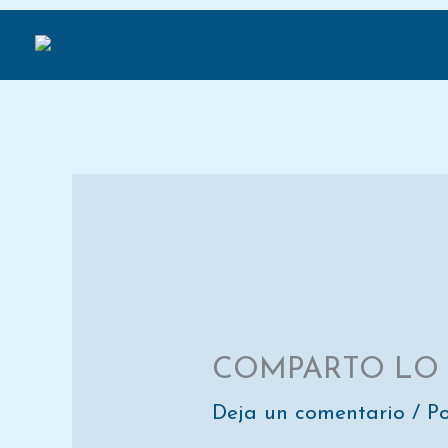
Compartir
Ir
en
al
contenido
COMPARTO LO 
Deja un comentario
/ P