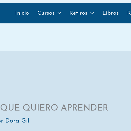
Compartir
Compartir
Compar
en
en
en
Inicio
Cursos
Retiros
Libros
R
QUE QUIERO APRENDER
or
Dora Gil