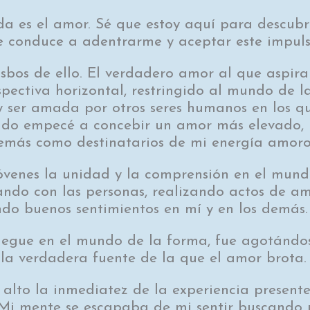
da es el amor. Sé que estoy aquí para descubr
 conduce a adentrarme y aceptar este impulso
sbos de ello. El verdadero amor al que aspira
ectiva horizontal, restringido al mundo de las
y ser amada por otros seres humanos en los q
ando empecé a concebir un amor más elevado, 
demás como destinatarios de mi energía amoro
óvenes la unidad y la comprensión en el mund
tando con las personas, realizando actos de a
ando buenos sentimientos en mí y en los demás.
iegue en el mundo de la forma, fue agotándos
la verdadera fuente de la que el amor brota.
lto la inmediatez de la experiencia present
 Mi mente se escapaba de mi sentir buscando