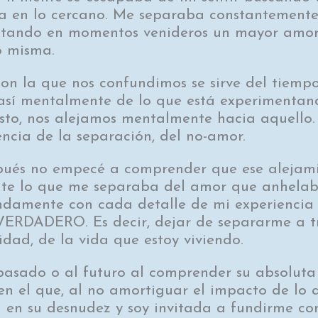
a en lo cercano. Me separaba constantemente
ctando en momentos venideros un mayor amor
o misma.
n la que nos confundimos se sirve del tiempo
sí mentalmente de lo que está experimentan
to, nos alejamos mentalmente hacia aquello. 
encia de la separación, del no-amor.
ués no empecé a comprender que ese alejami
nte lo que me separaba del amor que anhelaba
ndamente con cada detalle de mi experiencia 
ERDADERO. Es decir, dejar de separarme a t
dad, de la vida que estoy viviendo.
asado o al futuro al comprender su absoluta 
en el que, al no amortiguar el impacto de lo q
a en su desnudez y soy invitada a fundirme co