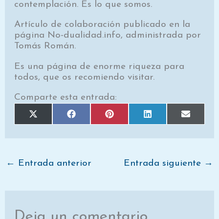
contemplación. Es lo que somos.
Artículo de colaboración publicado en la
página No-dualidad.info, administrada por
Tomás Román.
Es una página de enorme riqueza para
todos, que os recomiendo visitar.
Comparte esta entrada:
Compartir
Compartir
Compartir
Compartir
Comparti
X
F
P
L
E
en
en
en
en
en
(
a
i
i
m
T
c
n
n
a
w
e
t
k
i
i
b
e
e
l
t
o
r
d
t
o
e
I
e
k
s
n
←
Entrada anterior
Entrada siguiente
→
r
t
)
Deja un comentario