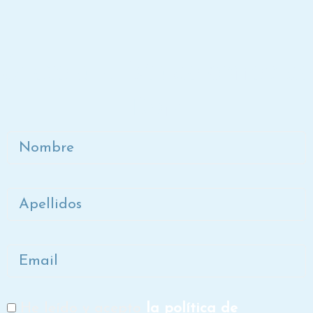
Únete a la lista de correo de
Dora
Nombre
Apellidos
Email
He leído y acepto
la política de
RGPD