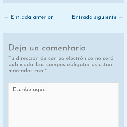
w
e
t
k
i
i
b
e
e
l
t
o
r
d
t
o
e
I
e
k
s
n
←
Entrada anterior
Entrada siguiente
→
r
t
)
Deja un comentario
Tu dirección de correo electrónico no será
publicada.
Los campos obligatorios están
marcados con
*
Escribe
aquí...