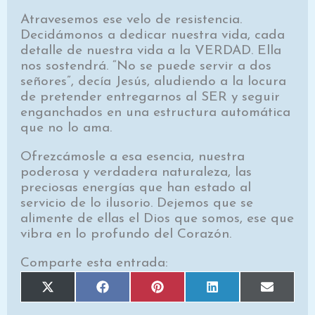
Atravesemos ese velo de resistencia.
Decidámonos a dedicar nuestra vida, cada
detalle de nuestra vida a la VERDAD. Ella
nos sostendrá. “No se puede servir a dos
señores”, decía Jesús, aludiendo a la locura
de pretender entregarnos al SER y seguir
enganchados en una estructura automática
que no lo ama.
Ofrezcámosle a esa esencia, nuestra
poderosa y verdadera naturaleza, las
preciosas energías que han estado al
servicio de lo ilusorio. Dejemos que se
alimente de ellas el Dios que somos, ese que
vibra en lo profundo del Corazón.
Comparte esta entrada:
Compartir
Compartir
Compartir
Compartir
Comparti
X
F
P
L
E
en
en
en
en
en
(
a
i
i
m
T
c
n
n
a