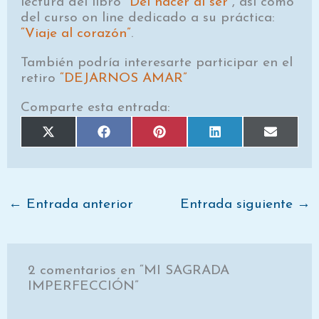
lectura del libro
“Del hacer al ser”
, así como
del curso on line dedicado a su práctica:
“Viaje al corazón”
.
También podría interesarte participar en el
retiro
“DEJARNOS AMAR”
Comparte esta entrada:
Compartir
Compartir
Compartir
Compartir
Comparti
X
F
P
L
E
en
en
en
en
en
(
a
i
i
m
T
c
n
n
a
w
e
t
k
i
i
b
e
e
l
t
o
r
d
t
o
e
I
e
k
s
n
←
Entrada anterior
Entrada siguiente
→
r
t
)
2 comentarios en “MI SAGRADA
IMPERFECCIÓN”