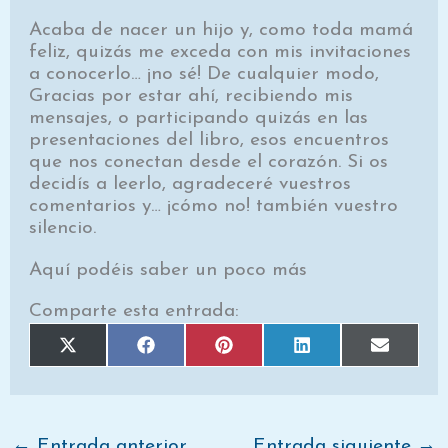
Acaba de nacer un hijo y, como toda mamá
feliz, quizás me exceda con mis invitaciones
a conocerlo… ¡no sé! De cualquier modo,
Gracias por estar ahí, recibiendo mis
mensajes, o participando quizás en las
presentaciones del libro, esos encuentros
que nos conectan desde el corazón. Si os
decidís a leerlo, agradeceré vuestros
comentarios y… ¡cómo no! también vuestro
silencio.
Aquí podéis saber un poco más
Comparte esta entrada:
Compartir
Compartir
Compartir
Compartir
Comparti
X
F
P
L
E
en
en
en
en
en
(
a
i
i
m
T
c
n
n
a
w
e
t
k
i
i
b
e
e
l
t
o
r
d
t
o
e
I
e
k
s
n
←
Entrada anterior
Entrada siguiente
→
r
t