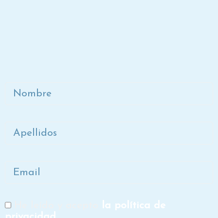
Únete a la lista de correo de
Dora
Nombre
Apellidos
Email
He leído y acepto
la política de
RGPD
privacidad