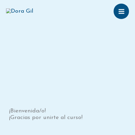
Ir
al
contenido
Gracias por
participar
¡Bienvenida/o!
¡Gracias por unirte al curso!